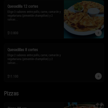
Quesadilla 12 cortes
Elige 3 sabores entre pollo, carne, camarón y 
vegetariana (pimentón-champiñon) y 2 
salsas.

* Los ingredientes no son intercambiables. 
$13.800
Sólo puedes solicitar eliminar un 
ingrediente.
Quesadillas 8 cortes
Elige 2 sabores entre pollo, carne, camarón y 
vegetariana (pimentón-champiñon) y 2 
salsas.

* Los ingredientes no son intercambiables. 
$11.100
Sólo puedes solicitar eliminar un 
ingrediente.
Pizzas