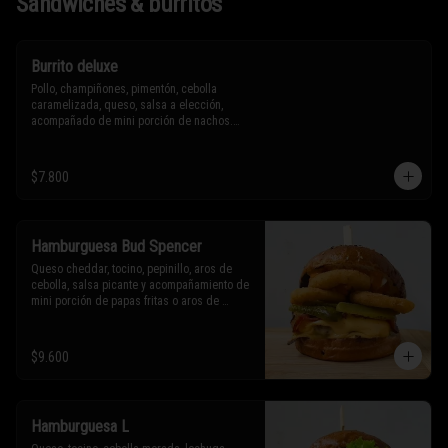
Sándwiches & burritos
Burrito deluxe
Pollo, champiñones, pimentón, cebolla 
caramelizada, queso, salsa a elección, 
acompañado de mini porción de nachos.

* Los ingredientes no son intercambiables. 
$7.800
Sólo puedes solicitar eliminar un 
ingrediente.
Hamburguesa Bud Spencer
Queso cheddar, tocino, pepinillo, aros de 
cebolla, salsa picante y acompañamiento de 
mini porción de papas fritas o aros de 
cebolla.

* Los ingredientes no son intercambiables. 
$9.600
Sólo puedes solicitar eliminar un 
ingrediente.
Hamburguesa L