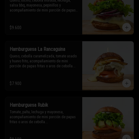
Queso, tocino, cebolla morada, lechuga, 
salsa bbq, mayonesa, pepinillos y 
acompañamiento de mini porción de papas 
fritas o aros de cebolla.

* Los ingredientes no son intercambiables. 
$9.600
Sólo puedes solicitar eliminar un 
ingrediente.
Hamburguesa La Rancaguina
Queso, cebolla caramelizada, tomate asado 
y huevo frito, acompañamiento de mini 
porción de papas fritas o aros de cebolla.

* Los ingredientes no son intercambiables. 
Sólo puedes solicitar eliminar un 
$7.900
ingrediente.
Hamburguesa Rubik
Tomate, palta, lechuga y mayonesa, 
acompañamiento de mini porción de papas 
fritas o aros de cebolla.

* Los ingredientes no son intercambiables. 