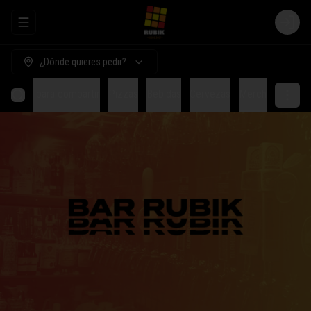
Abrir menu de navegación
Login
¿Dónde quieres pedir?
Comida para compartir
Pizzas
Bebidas
Cervezas
Merch