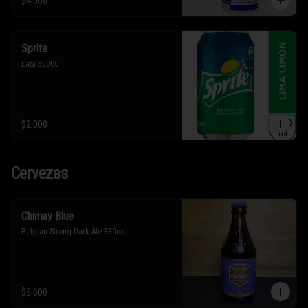
$4.000
Sprite
Lata 350CC
$2.000
Cervezas
Chimay Blue
Belgian Strong Dark Ale 330cc
$6.600