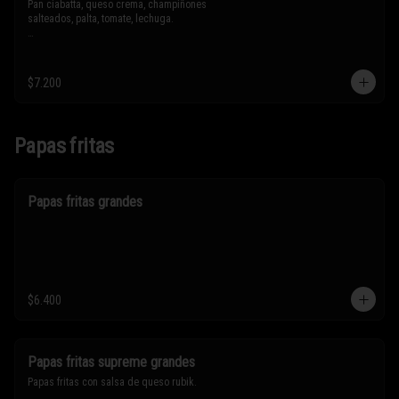
Pan ciabatta, queso crema, champiñones 
salteados, palta, tomate, lechuga.

* Los ingredientes no son intercambiables. 
Sólo puedes solicitar eliminar un 
ingrediente.
$7.200
Papas fritas
Papas fritas grandes
$6.400
Papas fritas supreme grandes
Papas fritas con salsa de queso rubik.