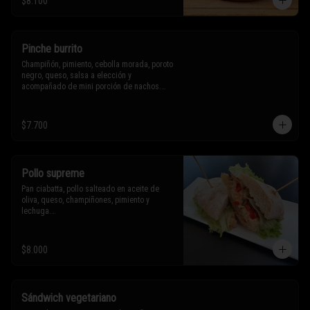
$8.100
Sólo puedes solicitar eliminar un 
ingrediente.
Pinche burrito
Champiñón, pimiento, cebolla morada, poroto 
negro, queso, salsa a elección y 
acompañado de mini porción de nachos.

$7.700
* Los ingredientes no son intercambiables. 
Sólo puedes solicitar eliminar un 
ingrediente.
Pollo supreme
Pan ciabatta, pollo salteado en aceite de 
oliva, queso, champiñones, pimiento y 
lechuga.

* Los ingredientes no son intercambiables. 
$8.000
Sólo puedes solicitar eliminar un 
ingrediente.
Sándwich vegetariano