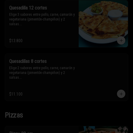
Quesadilla 12 cortes
Elige 3 sabores entre pollo, carne, camarón y 
vegetariana (pimentón-champiñon) y 2 
salsas.

* Los ingredientes no son intercambiables. 
$13.800
Sólo puedes solicitar eliminar un 
ingrediente.
Quesadillas 8 cortes
Elige 2 sabores entre pollo, carne, camarón y 
vegetariana (pimentón-champiñon) y 2 
salsas.

* Los ingredientes no son intercambiables. 
$11.100
Sólo puedes solicitar eliminar un 
ingrediente.
Pizzas