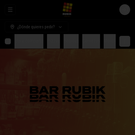
Abrir menu de navegación
Login
¿Dónde quieres pedir?
Comida para compartir
Pizzas
Bebidas
Cervezas
Merch