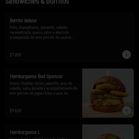
Sándwiches & burritos
Burrito deluxe
Pollo, champiñones, pimentón, cebolla 
caramelizada, queso, salsa a elección, 
acompañado de mini porción de nachos.

* Los ingredientes no son intercambiables. 
$7.800
Sólo puedes solicitar eliminar un 
ingrediente.
Hamburguesa Bud Spencer
Queso cheddar, tocino, pepinillo, aros de 
cebolla, salsa picante y acompañamiento de 
mini porción de papas fritas o aros de 
cebolla.

* Los ingredientes no son intercambiables. 
$9.600
Sólo puedes solicitar eliminar un 
ingrediente.
Hamburguesa L