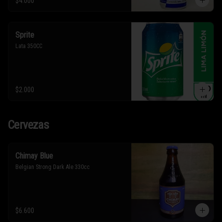
$4.000
Sprite
Lata 350CC
$2.000
Cervezas
Chimay Blue
Belgian Strong Dark Ale 330cc
$6.600