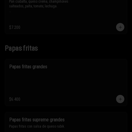
Pan ciabatta, queso crema, champiñones 
salteados, palta, tomate, lechuga.

* Los ingredientes no son intercambiables. 
Sólo puedes solicitar eliminar un 
ingrediente.
$7.200
Papas fritas
Papas fritas grandes
$6.400
Papas fritas supreme grandes
Papas fritas con salsa de queso rubik.