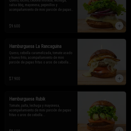
Queso, tocino, cebolla morada, lechuga, 
salsa bbq, mayonesa, pepinillos y 
acompañamiento de mini porción de papas 
fritas o aros de cebolla.

* Los ingredientes no son intercambiables. 
$9.600
Sólo puedes solicitar eliminar un 
ingrediente.
Hamburguesa La Rancaguina
Queso, cebolla caramelizada, tomate asado 
y huevo frito, acompañamiento de mini 
porción de papas fritas o aros de cebolla.

* Los ingredientes no son intercambiables. 
Sólo puedes solicitar eliminar un 
$7.900
ingrediente.
Hamburguesa Rubik
Tomate, palta, lechuga y mayonesa, 
acompañamiento de mini porción de papas 
fritas o aros de cebolla.

* Los ingredientes no son intercambiables. 