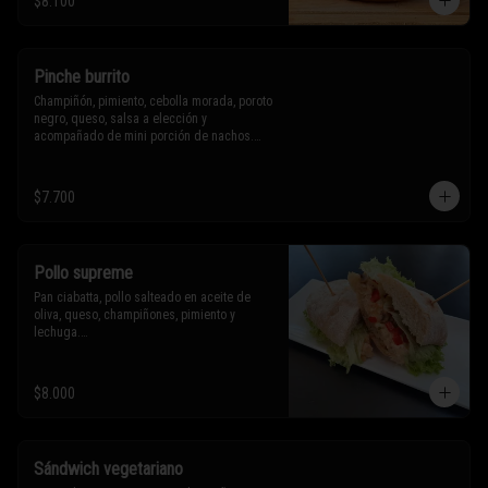
$8.100
Sólo puedes solicitar eliminar un 
ingrediente.
Pinche burrito
Champiñón, pimiento, cebolla morada, poroto 
negro, queso, salsa a elección y 
acompañado de mini porción de nachos.

$7.700
* Los ingredientes no son intercambiables. 
Sólo puedes solicitar eliminar un 
ingrediente.
Pollo supreme
Pan ciabatta, pollo salteado en aceite de 
oliva, queso, champiñones, pimiento y 
lechuga.

* Los ingredientes no son intercambiables. 
$8.000
Sólo puedes solicitar eliminar un 
ingrediente.
Sándwich vegetariano