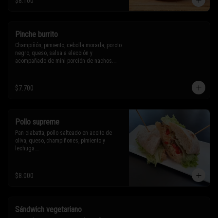
$8.100
Sólo puedes solicitar eliminar un 
ingrediente.
Pinche burrito
Champiñón, pimiento, cebolla morada, poroto 
negro, queso, salsa a elección y 
acompañado de mini porción de nachos.

$7.700
* Los ingredientes no son intercambiables. 
Sólo puedes solicitar eliminar un 
ingrediente.
Pollo supreme
Pan ciabatta, pollo salteado en aceite de 
oliva, queso, champiñones, pimiento y 
lechuga.

* Los ingredientes no son intercambiables. 
$8.000
Sólo puedes solicitar eliminar un 
ingrediente.
Sándwich vegetariano