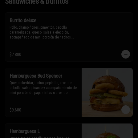
Sándwiches & burritos
Burrito deluxe
Pollo, champiñones, pimentón, cebolla 
caramelizada, queso, salsa a elección, 
acompañado de mini porción de nachos.

* Los ingredientes no son intercambiables. 
$7.800
Sólo puedes solicitar eliminar un 
ingrediente.
Hamburguesa Bud Spencer
Queso cheddar, tocino, pepinillo, aros de 
cebolla, salsa picante y acompañamiento de 
mini porción de papas fritas o aros de 
cebolla.

* Los ingredientes no son intercambiables. 
$9.600
Sólo puedes solicitar eliminar un 
ingrediente.
Hamburguesa L