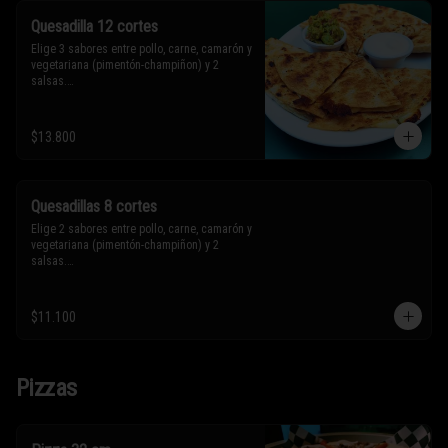
Quesadilla 12 cortes
Elige 3 sabores entre pollo, carne, camarón y 
vegetariana (pimentón-champiñon) y 2 
salsas.

* Los ingredientes no son intercambiables. 
$13.800
Sólo puedes solicitar eliminar un 
ingrediente.
Quesadillas 8 cortes
Elige 2 sabores entre pollo, carne, camarón y 
vegetariana (pimentón-champiñon) y 2 
salsas.

* Los ingredientes no son intercambiables. 
$11.100
Sólo puedes solicitar eliminar un 
ingrediente.
Pizzas