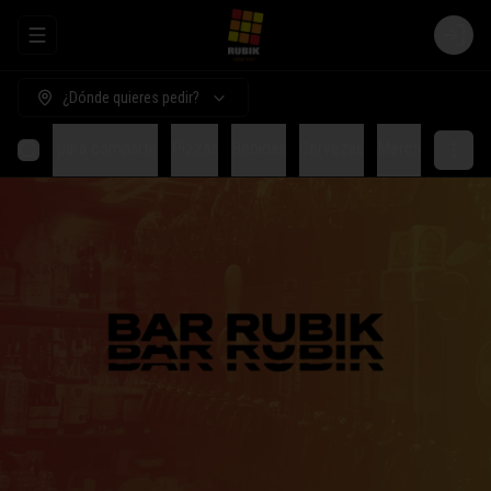
Abrir menu de navegación
Login
¿Dónde quieres pedir?
Comida para compartir
Pizzas
Bebidas
Cervezas
Merch