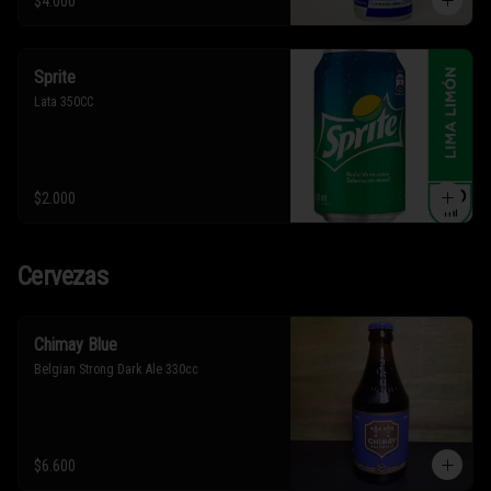
$4.000
Sprite
Lata 350CC
$2.000
Cervezas
Chimay Blue
Belgian Strong Dark Ale 330cc
$6.600