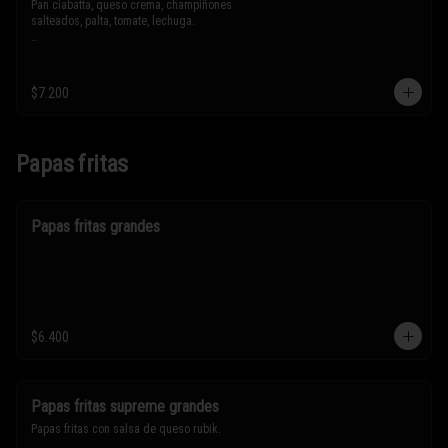
Pan ciabatta, queso crema, champiñones 
salteados, palta, tomate, lechuga.

* Los ingredientes no son intercambiables. 
Sólo puedes solicitar eliminar un 
ingrediente.
$7.200
Papas fritas
Papas fritas grandes
$6.400
Papas fritas supreme grandes
Papas fritas con salsa de queso rubik.