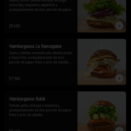
Queso, tocino, cebolla morada, lechuga, 
salsa bbq, mayonesa, pepinillos y 
acompañamiento de mini porción de papas 
fritas o aros de cebolla.

* Los ingredientes no son intercambiables. 
$9.600
Sólo puedes solicitar eliminar un 
ingrediente.
Hamburguesa La Rancaguina
Queso, cebolla caramelizada, tomate asado 
y huevo frito, acompañamiento de mini 
porción de papas fritas o aros de cebolla.

* Los ingredientes no son intercambiables. 
Sólo puedes solicitar eliminar un 
$7.900
ingrediente.
Hamburguesa Rubik
Tomate, palta, lechuga y mayonesa, 
acompañamiento de mini porción de papas 
fritas o aros de cebolla.

* Los ingredientes no son intercambiables. 