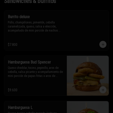
Sándwiches & burritos
Burrito deluxe
Pollo, champiñones, pimentón, cebolla 
caramelizada, queso, salsa a elección, 
acompañado de mini porción de nachos.

* Los ingredientes no son intercambiables. 
$7.800
Sólo puedes solicitar eliminar un 
ingrediente.
Hamburguesa Bud Spencer
Queso cheddar, tocino, pepinillo, aros de 
cebolla, salsa picante y acompañamiento de 
mini porción de papas fritas o aros de 
cebolla.

* Los ingredientes no son intercambiables. 
$9.600
Sólo puedes solicitar eliminar un 
ingrediente.
Hamburguesa L