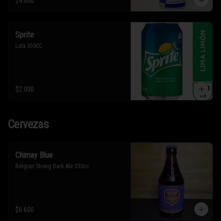
$4.000
Sprite
Lata 350CC
$2.000
Cervezas
Chimay Blue
Belgian Strong Dark Ale 330cc
$6.600