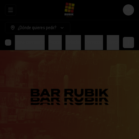
Abrir menu de navegación
Login
¿Dónde quieres pedir?
Comida para compartir
Pizzas
Bebidas
Cervezas
Merch