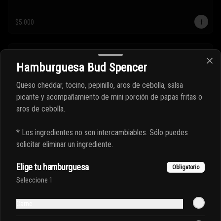
$5.000
Totebag Byggvir negra
Hamburguesa Bud Spencer
Queso cheddar, tocino, pepinillo, aros de cebolla, salsa
picante y acompañamiento de mini porción de papas fritas o
aros de cebolla.
$6.000
* Los ingredientes no son intercambiables. Sólo puedes
solicitar eliminar un ingrediente.
Totebag Rubik blanca
Elige tu hamburguesa
Obligatorio
Seleccione 1
$6.000
Carne