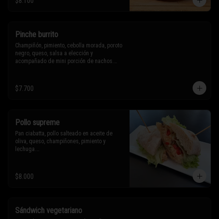
$8.100
Sólo puedes solicitar eliminar un 
ingrediente.
Pinche burrito
Champiñón, pimiento, cebolla morada, poroto 
negro, queso, salsa a elección y 
acompañado de mini porción de nachos.

$7.700
* Los ingredientes no son intercambiables. 
Sólo puedes solicitar eliminar un 
ingrediente.
Pollo supreme
Pan ciabatta, pollo salteado en aceite de 
oliva, queso, champiñones, pimiento y 
lechuga.

* Los ingredientes no son intercambiables. 
$8.000
Sólo puedes solicitar eliminar un 
ingrediente.
Sándwich vegetariano