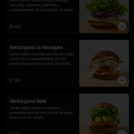
Queso, tocino, cebolla morada, lechuga, 
salsa bbq, mayonesa, pepinillos y 
acompañamiento de mini porción de papas 
fritas o aros de cebolla.

* Los ingredientes no son intercambiables. 
$9.600
Sólo puedes solicitar eliminar un 
ingrediente.
Hamburguesa La Rancaguina
Queso, cebolla caramelizada, tomate asado 
y huevo frito, acompañamiento de mini 
porción de papas fritas o aros de cebolla.

* Los ingredientes no son intercambiables. 
Sólo puedes solicitar eliminar un 
$7.900
ingrediente.
Hamburguesa Rubik
Tomate, palta, lechuga y mayonesa, 
acompañamiento de mini porción de papas 
fritas o aros de cebolla.

* Los ingredientes no son intercambiables. 