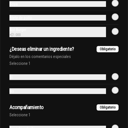
Soya
Filete de pollo
Not Burger
+
$1.000
¿Deseas eliminar un ingrediente?
Obligatorio
Déjalo en los comentarios especiales
Conócenos
Seleccione 1
Zona de despacho
Sí
Acerca del bar
Términos y condiciones
No
Política de privacidad
Acompañamiento
Obligatorio
Redes sociales
Seleccione 1
Instagram