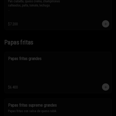
Pan ciabatta, queso crema, champiñones 
salteados, palta, tomate, lechuga.

* Los ingredientes no son intercambiables. 
Sólo puedes solicitar eliminar un 
ingrediente.
$7.200
Papas fritas
Papas fritas grandes
$6.400
Papas fritas supreme grandes
Papas fritas con salsa de queso rubik.