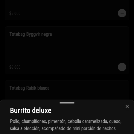
$5.000
Totebag Byggvir negra
$6.000
Totebag Rubik blanca
Burrito deluxe
Pollo, champiñones, pimentón, cebolla caramelizada, queso,
$6.000
salsa a elección, acompañado de mini porción de nachos.