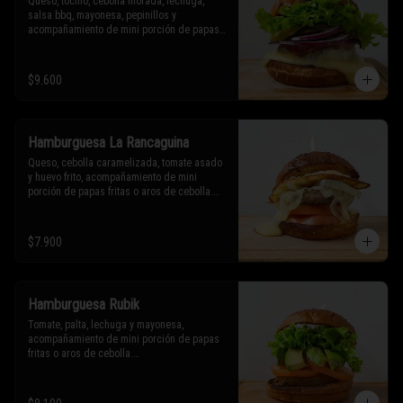
Queso, tocino, cebolla morada, lechuga, 
salsa bbq, mayonesa, pepinillos y 
acompañamiento de mini porción de papas 
fritas o aros de cebolla.

* Los ingredientes no son intercambiables. 
$9.600
Sólo puedes solicitar eliminar un 
ingrediente.
Hamburguesa La Rancaguina
Queso, cebolla caramelizada, tomate asado 
y huevo frito, acompañamiento de mini 
porción de papas fritas o aros de cebolla.

* Los ingredientes no son intercambiables. 
Sólo puedes solicitar eliminar un 
$7.900
ingrediente.
Hamburguesa Rubik
Tomate, palta, lechuga y mayonesa, 
acompañamiento de mini porción de papas 
fritas o aros de cebolla.

* Los ingredientes no son intercambiables. 