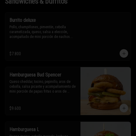
Sándwiches & burritos
Burrito deluxe
Pollo, champiñones, pimentón, cebolla 
caramelizada, queso, salsa a elección, 
acompañado de mini porción de nachos.

* Los ingredientes no son intercambiables. 
$7.800
Sólo puedes solicitar eliminar un 
ingrediente.
Hamburguesa Bud Spencer
Queso cheddar, tocino, pepinillo, aros de 
cebolla, salsa picante y acompañamiento de 
mini porción de papas fritas o aros de 
cebolla.

* Los ingredientes no son intercambiables. 
$9.600
Sólo puedes solicitar eliminar un 
ingrediente.
Hamburguesa L