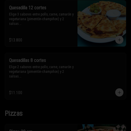
Quesadilla 12 cortes
Elige 3 sabores entre pollo, carne, camarón y 
vegetariana (pimentón-champiñon) y 2 
salsas.

* Los ingredientes no son intercambiables. 
$13.800
Sólo puedes solicitar eliminar un 
ingrediente.
Quesadillas 8 cortes
Elige 2 sabores entre pollo, carne, camarón y 
vegetariana (pimentón-champiñon) y 2 
salsas.

* Los ingredientes no son intercambiables. 
$11.100
Sólo puedes solicitar eliminar un 
ingrediente.
Pizzas