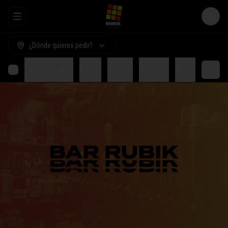
Abrir menu de navegación
Login
¿Dónde quieres pedir?
Comida para compartir
Pizzas
Bebidas
Cervezas
Merch