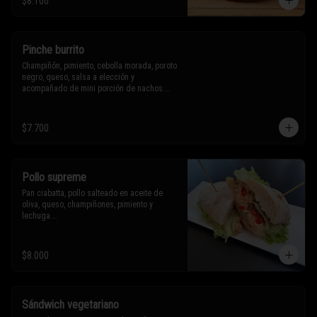
$8.100
Sólo puedes solicitar eliminar un 
ingrediente.
Pinche burrito
Champiñón, pimiento, cebolla morada, poroto 
negro, queso, salsa a elección y 
acompañado de mini porción de nachos.

$7.700
* Los ingredientes no son intercambiables. 
Sólo puedes solicitar eliminar un 
ingrediente.
Pollo supreme
Pan ciabatta, pollo salteado en aceite de 
oliva, queso, champiñones, pimiento y 
lechuga.

* Los ingredientes no son intercambiables. 
$8.000
Sólo puedes solicitar eliminar un 
ingrediente.
Sándwich vegetariano