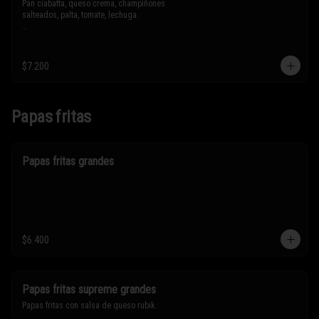
Pan ciabatta, queso crema, champiñones 
salteados, palta, tomate, lechuga.

* Los ingredientes no son intercambiables. 
Sólo puedes solicitar eliminar un 
ingrediente.
$7.200
Papas fritas
Papas fritas grandes
$6.400
Papas fritas supreme grandes
Papas fritas con salsa de queso rubik.