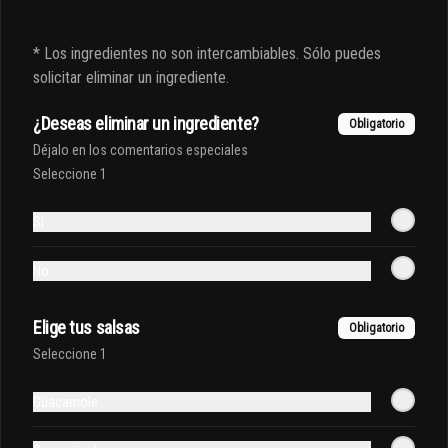
* Los ingredientes no son intercambiables. Sólo puedes
solicitar eliminar un ingrediente.
¿Deseas eliminar un ingrediente?
Obligatorio
Déjalo en los comentarios especiales
Seleccione 1
Conócenos
Sí
Zona de despacho
No
Acerca del bar
Términos y condiciones
Elige tus salsas
Obligatorio
Política de privacidad
Seleccione 1
Redes sociales
Guacamole
Instagram