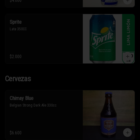
$4.000
Sprite
Lata 350CC
$2.000
Cervezas
Chimay Blue
Belgian Strong Dark Ale 330cc
$6.600