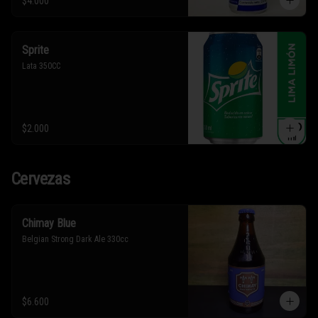
$4.000
Sprite
Lata 350CC
$2.000
Cervezas
Chimay Blue
Belgian Strong Dark Ale 330cc
$6.600