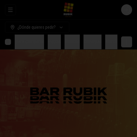
Abrir menu de navegación
Login
¿Dónde quieres pedir?
Comida para compartir
Pizzas
Bebidas
Cervezas
Merch