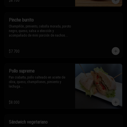
$8.100
Sólo puedes solicitar eliminar un 
ingrediente.
Pinche burrito
Champiñón, pimiento, cebolla morada, poroto 
negro, queso, salsa a elección y 
acompañado de mini porción de nachos.

$7.700
* Los ingredientes no son intercambiables. 
Sólo puedes solicitar eliminar un 
ingrediente.
Pollo supreme
Pan ciabatta, pollo salteado en aceite de 
oliva, queso, champiñones, pimiento y 
lechuga.

* Los ingredientes no son intercambiables. 
$8.000
Sólo puedes solicitar eliminar un 
ingrediente.
Sándwich vegetariano