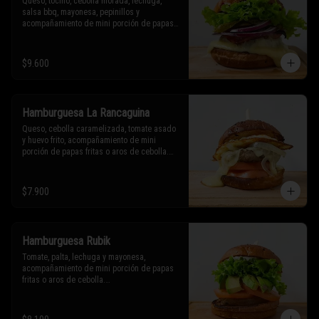
Queso, tocino, cebolla morada, lechuga, 
salsa bbq, mayonesa, pepinillos y 
acompañamiento de mini porción de papas 
fritas o aros de cebolla.

* Los ingredientes no son intercambiables. 
$9.600
Sólo puedes solicitar eliminar un 
ingrediente.
Hamburguesa La Rancaguina
Queso, cebolla caramelizada, tomate asado 
y huevo frito, acompañamiento de mini 
porción de papas fritas o aros de cebolla.

* Los ingredientes no son intercambiables. 
Sólo puedes solicitar eliminar un 
$7.900
ingrediente.
Hamburguesa Rubik
Tomate, palta, lechuga y mayonesa, 
acompañamiento de mini porción de papas 
fritas o aros de cebolla.

* Los ingredientes no son intercambiables. 