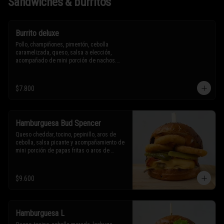
Sándwiches & burritos
Burrito deluxe
Pollo, champiñones, pimentón, cebolla 
caramelizada, queso, salsa a elección, 
acompañado de mini porción de nachos.

* Los ingredientes no son intercambiables. 
$7.800
Sólo puedes solicitar eliminar un 
ingrediente.
Hamburguesa Bud Spencer
Queso cheddar, tocino, pepinillo, aros de 
cebolla, salsa picante y acompañamiento de 
mini porción de papas fritas o aros de 
cebolla.

* Los ingredientes no son intercambiables. 
$9.600
Sólo puedes solicitar eliminar un 
ingrediente.
Hamburguesa L