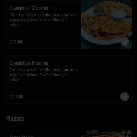
Quesadilla 12 cortes
Elige 3 sabores entre pollo, carne, camarón y 
vegetariana (pimentón-champiñon) y 2 
salsas.

* Los ingredientes no son intercambiables. 
$13.800
Sólo puedes solicitar eliminar un 
ingrediente.
Quesadillas 8 cortes
Elige 2 sabores entre pollo, carne, camarón y 
vegetariana (pimentón-champiñon) y 2 
salsas.

* Los ingredientes no son intercambiables. 
$11.100
Sólo puedes solicitar eliminar un 
ingrediente.
Pizzas