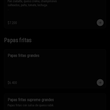
Pan ciabatta, queso crema, champiñones 
salteados, palta, tomate, lechuga.

* Los ingredientes no son intercambiables. 
Sólo puedes solicitar eliminar un 
ingrediente.
$7.200
Papas fritas
Papas fritas grandes
$6.400
Papas fritas supreme grandes
Papas fritas con salsa de queso rubik.