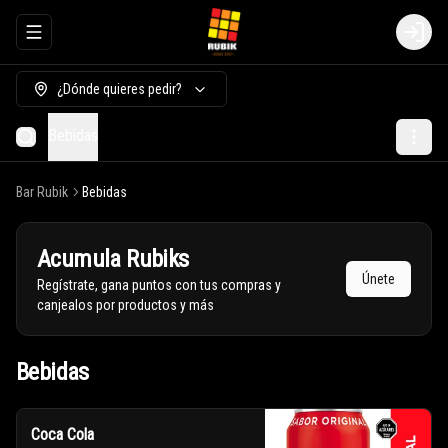
Abrir menu de navegación
Login
¿Dónde quieres pedir?
Bebidas
Bar Rubik
Bebidas
Acumula
Rubiks
Únete
Regístrate, gana puntos con tus compras y
canjealos por productos y más
Bebidas
Coca Cola