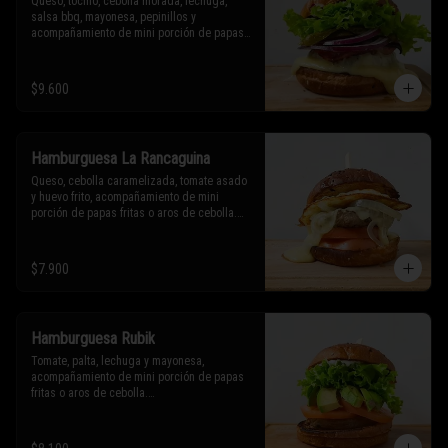
Queso, tocino, cebolla morada, lechuga, 
salsa bbq, mayonesa, pepinillos y 
acompañamiento de mini porción de papas 
fritas o aros de cebolla.

* Los ingredientes no son intercambiables. 
$9.600
Sólo puedes solicitar eliminar un 
ingrediente.
Hamburguesa La Rancaguina
Queso, cebolla caramelizada, tomate asado 
y huevo frito, acompañamiento de mini 
porción de papas fritas o aros de cebolla.

* Los ingredientes no son intercambiables. 
Sólo puedes solicitar eliminar un 
$7.900
ingrediente.
Hamburguesa Rubik
Tomate, palta, lechuga y mayonesa, 
acompañamiento de mini porción de papas 
fritas o aros de cebolla.

* Los ingredientes no son intercambiables. 