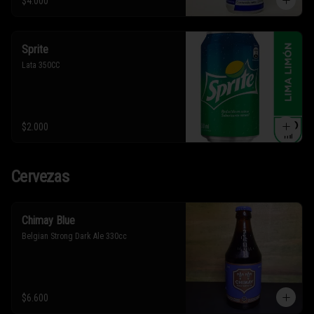
$4.000
Sprite
Lata 350CC
$2.000
Cervezas
Chimay Blue
Belgian Strong Dark Ale 330cc
$6.600