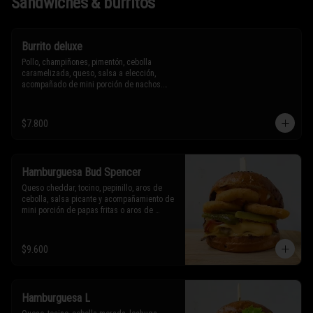
Sándwiches & burritos
Burrito deluxe
Pollo, champiñones, pimentón, cebolla 
caramelizada, queso, salsa a elección, 
acompañado de mini porción de nachos.

* Los ingredientes no son intercambiables. 
$7.800
Sólo puedes solicitar eliminar un 
ingrediente.
Hamburguesa Bud Spencer
Queso cheddar, tocino, pepinillo, aros de 
cebolla, salsa picante y acompañamiento de 
mini porción de papas fritas o aros de 
cebolla.

* Los ingredientes no son intercambiables. 
$9.600
Sólo puedes solicitar eliminar un 
ingrediente.
Hamburguesa L