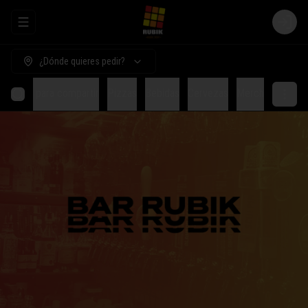
Abrir menu de navegación
Login
¿Dónde quieres pedir?
Comida para compartir
Pizzas
Bebidas
Cervezas
Merch