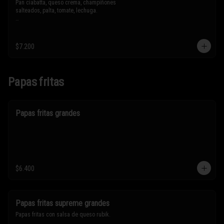
Pan ciabatta, queso crema, champiñones 
salteados, palta, tomate, lechuga.

* Los ingredientes no son intercambiables. 
Sólo puedes solicitar eliminar un 
ingrediente.
$7.200
Papas fritas
Papas fritas grandes
$6.400
Papas fritas supreme grandes
Papas fritas con salsa de queso rubik.