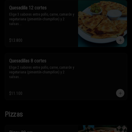
Quesadilla 12 cortes
Elige 3 sabores entre pollo, carne, camarón y 
vegetariana (pimentón-champiñon) y 2 
salsas.

* Los ingredientes no son intercambiables. 
$13.800
Sólo puedes solicitar eliminar un 
ingrediente.
Quesadillas 8 cortes
Elige 2 sabores entre pollo, carne, camarón y 
vegetariana (pimentón-champiñon) y 2 
salsas.

* Los ingredientes no son intercambiables. 
$11.100
Sólo puedes solicitar eliminar un 
ingrediente.
Pizzas