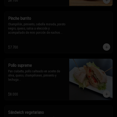
$8.100
Sólo puedes solicitar eliminar un 
ingrediente.
Pinche burrito
Champiñón, pimiento, cebolla morada, poroto 
negro, queso, salsa a elección y 
acompañado de mini porción de nachos.

$7.700
* Los ingredientes no son intercambiables. 
Sólo puedes solicitar eliminar un 
ingrediente.
Pollo supreme
Pan ciabatta, pollo salteado en aceite de 
oliva, queso, champiñones, pimiento y 
lechuga.

* Los ingredientes no son intercambiables. 
$8.000
Sólo puedes solicitar eliminar un 
ingrediente.
Sándwich vegetariano