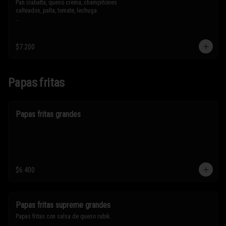
Pan ciabatta, queso crema, champiñones 
salteados, palta, tomate, lechuga.

* Los ingredientes no son intercambiables. 
Sólo puedes solicitar eliminar un 
ingrediente.
$7.200
Papas fritas
Papas fritas grandes
$6.400
Papas fritas supreme grandes
Papas fritas con salsa de queso rubik.