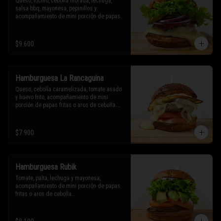
Queso, tocino, cebolla morada, lechuga, 
salsa bbq, mayonesa, pepinillos y 
acompañamiento de mini porción de papas 
fritas o aros de cebolla.

* Los ingredientes no son intercambiables. 
$9.600
Sólo puedes solicitar eliminar un 
ingrediente.
Hamburguesa La Rancaguina
Queso, cebolla caramelizada, tomate asado 
y huevo frito, acompañamiento de mini 
porción de papas fritas o aros de cebolla.

* Los ingredientes no son intercambiables. 
Sólo puedes solicitar eliminar un 
$7.900
ingrediente.
Hamburguesa Rubik
Tomate, palta, lechuga y mayonesa, 
acompañamiento de mini porción de papas 
fritas o aros de cebolla.

* Los ingredientes no son intercambiables. 