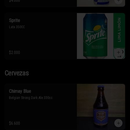
$4.000
Sprite
Lata 350CC
$2.000
Cervezas
Chimay Blue
Belgian Strong Dark Ale 330cc
$6.600