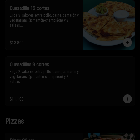
Quesadilla 12 cortes
Elige 3 sabores entre pollo, carne, camarón y 
vegetariana (pimentón-champiñon) y 2 
salsas.

* Los ingredientes no son intercambiables. 
$13.800
Sólo puedes solicitar eliminar un 
ingrediente.
Quesadillas 8 cortes
Elige 2 sabores entre pollo, carne, camarón y 
vegetariana (pimentón-champiñon) y 2 
salsas.

* Los ingredientes no son intercambiables. 
$11.100
Sólo puedes solicitar eliminar un 
ingrediente.
Pizzas