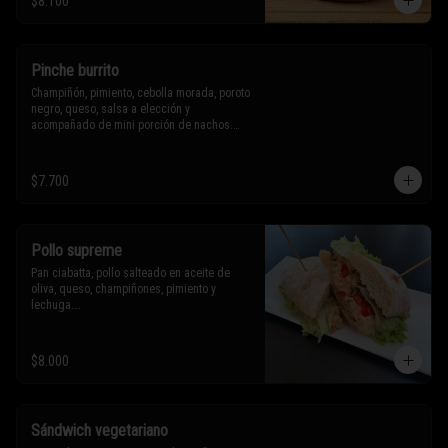
$8.100
Sólo puedes solicitar eliminar un 
ingrediente.
Pinche burrito
Champiñón, pimiento, cebolla morada, poroto 
negro, queso, salsa a elección y 
acompañado de mini porción de nachos.

$7.700
* Los ingredientes no son intercambiables. 
Sólo puedes solicitar eliminar un 
ingrediente.
Pollo supreme
Pan ciabatta, pollo salteado en aceite de 
oliva, queso, champiñones, pimiento y 
lechuga.

* Los ingredientes no son intercambiables. 
$8.000
Sólo puedes solicitar eliminar un 
ingrediente.
Sándwich vegetariano