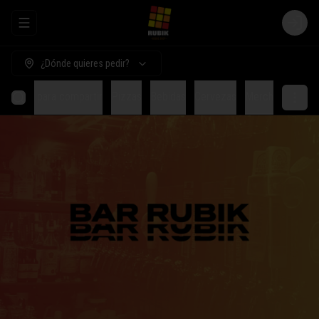
Abrir menu de navegación
Login
¿Dónde quieres pedir?
Comida para compartir
Pizzas
Bebidas
Cervezas
Merch