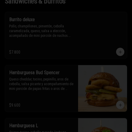
Sándwiches & burritos
Burrito deluxe
Pollo, champiñones, pimentón, cebolla 
caramelizada, queso, salsa a elección, 
acompañado de mini porción de nachos.

* Los ingredientes no son intercambiables. 
$7.800
Sólo puedes solicitar eliminar un 
ingrediente.
Hamburguesa Bud Spencer
Queso cheddar, tocino, pepinillo, aros de 
cebolla, salsa picante y acompañamiento de 
mini porción de papas fritas o aros de 
cebolla.

* Los ingredientes no son intercambiables. 
$9.600
Sólo puedes solicitar eliminar un 
ingrediente.
Hamburguesa L