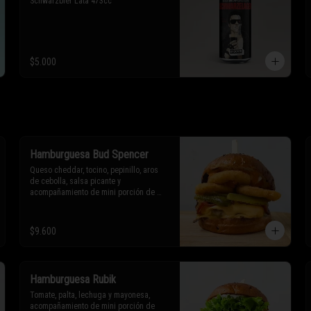
Schwarzbier Lata 473cc
$5.000
Hamburguesa Bud Spencer
Queso cheddar, tocino, pepinillo, aros 
de cebolla, salsa picante y 
acompañamiento de mini porción de 
papas fritas o aros de cebolla.

* Los ingredientes no son 
$9.600
intercambiables. Sólo puedes solicitar 
eliminar un ingrediente.
Hamburguesa Rubik
Tomate, palta, lechuga y mayonesa, 
acompañamiento de mini porción de 