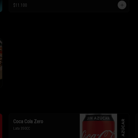
* Los ingredientes no son 
$11.100
intercambiables. Sólo puedes solicitar 
eliminar un ingrediente.
Coca Cola Zero
Lata 350CC