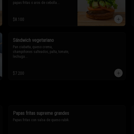
papas fritas o aros de cebolla.

* Los ingredientes no son 
$8.100
intercambiables. Sólo puedes solicitar 
eliminar un ingrediente.
Sándwich vegetariano
Pan ciabatta, queso crema, 
champiñones salteados, palta, tomate, 
lechuga.

* Los ingredientes no son 
intercambiables. Sólo puedes solicitar 
$7.200
eliminar un ingrediente.
Papas fritas supreme grandes
Papas fritas con salsa de queso rubik.