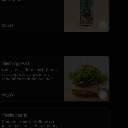
Doble IPA Lata 473 cc
$5.500
Hamburguesa L
Queso, tocino, cebolla morada, lechuga, 
salsa bbq, mayonesa, pepinillos y 
acompañamiento de mini porción de 
papas fritas o aros de cebolla.

* Los ingredientes no son 
$9.600
intercambiables. Sólo puedes solicitar 
eliminar un ingrediente.
Pinche burrito
Champiñón, pimiento, cebolla morada, 
poroto negro, queso, salsa a elección y 