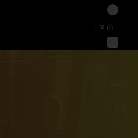
Login
$0