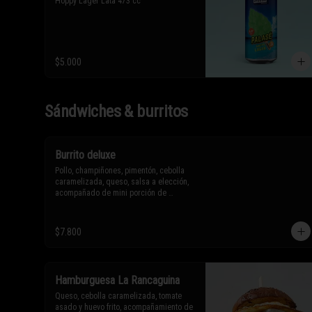
Hoppy Lager Lata 473 cc
$5.000
Sándwiches & burritos
Burrito deluxe
Pollo, champiñones, pimentón, cebolla 
caramelizada, queso, salsa a elección, 
acompañado de mini porción de 
nachos.

$7.800
* Los ingredientes no son 
intercambiables. Sólo puedes solicitar 
eliminar un ingrediente.
Hamburguesa La Rancaguina
Queso, cebolla caramelizada, tomate 
asado y huevo frito, acompañamiento de 