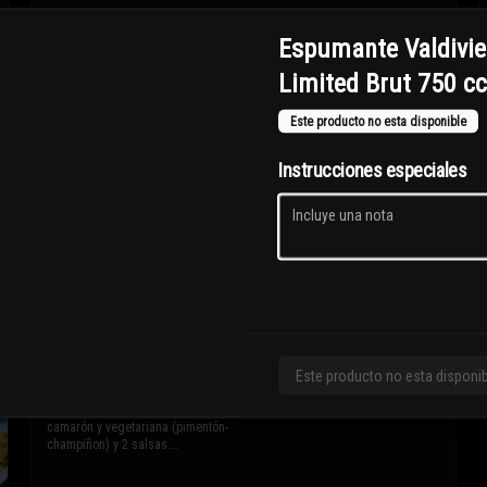
Espumante Valdivi
$8.900
Limited Brut 750 cc
Este producto no esta disponible
Instrucciones especiales
Chorrillana
Papas fritas, cebolla, carne y 2 huevos 
fritos.

* Los ingredientes no son 
intercambiables. Sólo puedes solicitar 
eliminar un ingrediente.
$13.100
Este producto no esta disponi
Quesadillas 8 cortes
Elige 2 sabores entre pollo, carne, 
camarón y vegetariana (pimentón-
champiñon) y 2 salsas.
