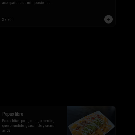
acompañado de mini porción de 
nachos.

$7.700
* Los ingredientes no son 
intercambiables. Sólo puedes solicitar 
eliminar un ingrediente.
Papas libre
Papas fritas, pollo, carne, pimentón, 
queso fundido, guacamole y crema 
ácida.