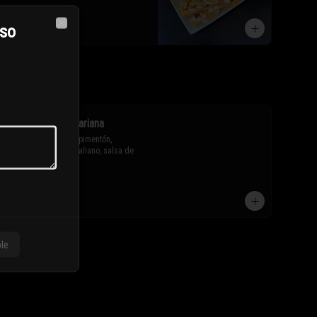
eso
$11.800
Close
Chorrillana vegetariana
Papas fritas, cebolla, pimentón, 
champiñón, zapallo italiano, salsa de 
soya y huevo frito.

* Los ingredientes no son 
$11.100
intercambiables. Sólo puedes solicitar 
eliminar un ingrediente.
ble