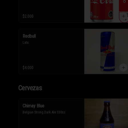
$2.000
Redbull
Lata.
$4.000
Cervezas
Chimay Blue
Belgian Strong Dark Ale 330cc