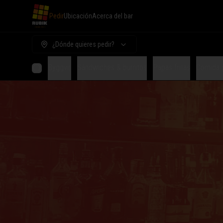
Pedir
Ubicación
Acerca del bar
¿Dónde quieres pedir?
Byggvir
Sándwiches & burritos
Papas fritas
Comida 