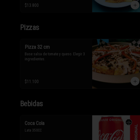
* Los ingredientes no son 
$13.800
intercambiables. Sólo puedes solicitar 
eliminar un ingrediente.
Pizzas
Pizza 32 cm
Base salsa de tomate y queso. Elegir 3 
ingredientes.
$11.100
Bebidas
Coca Cola
Lata 350CC