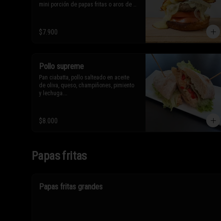
mini porción de papas fritas o aros de 
cebolla.

* Los ingredientes no son 
$7.900
intercambiables. Sólo puedes solicitar 
eliminar un ingrediente.
Pollo supreme
Pan ciabatta, pollo salteado en aceite 
de oliva, queso, champiñones, pimiento 
y lechuga.

* Los ingredientes no son 
$8.000
intercambiables. Sólo puedes solicitar 
eliminar un ingrediente.
Papas fritas
Papas fritas grandes