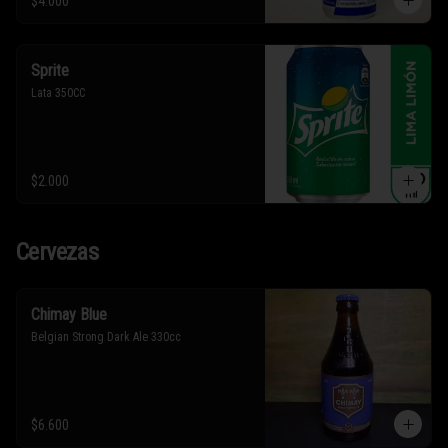
$4.000
Sprite
Lata 350CC
$2.000
Cervezas
Chimay Blue
Belgian Strong Dark Ale 330cc
$6.600