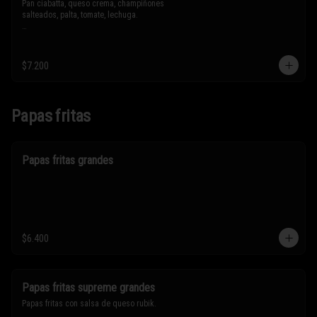
Pan ciabatta, queso crema, champiñones 
salteados, palta, tomate, lechuga.

* Los ingredientes no son intercambiables. 
Sólo puedes solicitar eliminar un 
ingrediente.
$7.200
Papas fritas
Papas fritas grandes
$6.400
Papas fritas supreme grandes
Papas fritas con salsa de queso rubik.