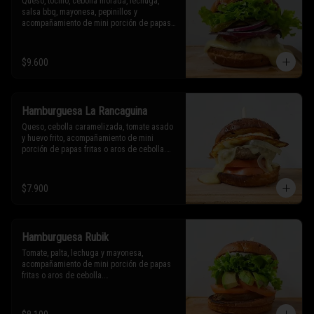
Queso, tocino, cebolla morada, lechuga, 
salsa bbq, mayonesa, pepinillos y 
acompañamiento de mini porción de papas 
fritas o aros de cebolla.

* Los ingredientes no son intercambiables. 
$9.600
Sólo puedes solicitar eliminar un 
ingrediente.
Hamburguesa La Rancaguina
Queso, cebolla caramelizada, tomate asado 
y huevo frito, acompañamiento de mini 
porción de papas fritas o aros de cebolla.

* Los ingredientes no son intercambiables. 
Sólo puedes solicitar eliminar un 
$7.900
ingrediente.
Hamburguesa Rubik
Tomate, palta, lechuga y mayonesa, 
acompañamiento de mini porción de papas 
fritas o aros de cebolla.

* Los ingredientes no son intercambiables. 