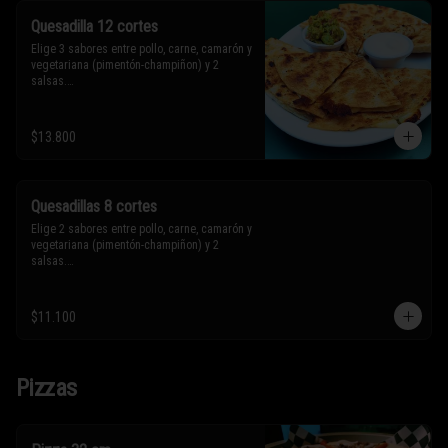
Quesadilla 12 cortes
Elige 3 sabores entre pollo, carne, camarón y 
vegetariana (pimentón-champiñon) y 2 
salsas.

* Los ingredientes no son intercambiables. 
$13.800
Sólo puedes solicitar eliminar un 
ingrediente.
Quesadillas 8 cortes
Elige 2 sabores entre pollo, carne, camarón y 
vegetariana (pimentón-champiñon) y 2 
salsas.

* Los ingredientes no son intercambiables. 
$11.100
Sólo puedes solicitar eliminar un 
ingrediente.
Pizzas