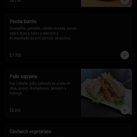
$8.100
Sólo puedes solicitar eliminar un 
ingrediente.
Pinche burrito
Champiñón, pimiento, cebolla morada, poroto 
negro, queso, salsa a elección y 
acompañado de mini porción de nachos.

$7.700
* Los ingredientes no son intercambiables. 
Sólo puedes solicitar eliminar un 
ingrediente.
Pollo supreme
Pan ciabatta, pollo salteado en aceite de 
oliva, queso, champiñones, pimiento y 
lechuga.

* Los ingredientes no son intercambiables. 
$8.000
Sólo puedes solicitar eliminar un 
ingrediente.
Sándwich vegetariano