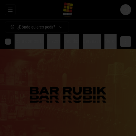
Abrir menu de navegación
Login
¿Dónde quieres pedir?
Comida para compartir
Pizzas
Bebidas
Cervezas
Merch