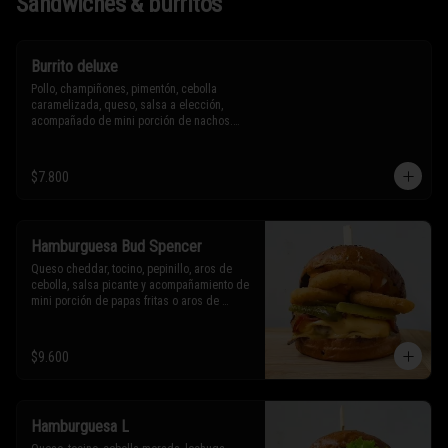
Sándwiches & burritos
Burrito deluxe
Pollo, champiñones, pimentón, cebolla 
caramelizada, queso, salsa a elección, 
acompañado de mini porción de nachos.

* Los ingredientes no son intercambiables. 
$7.800
Sólo puedes solicitar eliminar un 
ingrediente.
Hamburguesa Bud Spencer
Queso cheddar, tocino, pepinillo, aros de 
cebolla, salsa picante y acompañamiento de 
mini porción de papas fritas o aros de 
cebolla.

* Los ingredientes no son intercambiables. 
$9.600
Sólo puedes solicitar eliminar un 
ingrediente.
Hamburguesa L