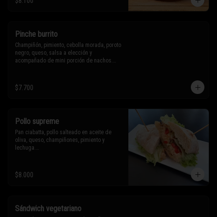
$8.100
Sólo puedes solicitar eliminar un 
ingrediente.
Pinche burrito
Champiñón, pimiento, cebolla morada, poroto 
negro, queso, salsa a elección y 
acompañado de mini porción de nachos.

$7.700
* Los ingredientes no son intercambiables. 
Sólo puedes solicitar eliminar un 
ingrediente.
Pollo supreme
Pan ciabatta, pollo salteado en aceite de 
oliva, queso, champiñones, pimiento y 
lechuga.

* Los ingredientes no son intercambiables. 
$8.000
Sólo puedes solicitar eliminar un 
ingrediente.
Sándwich vegetariano