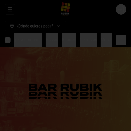
Abrir menu de navegación
Login
¿Dónde quieres pedir?
Comida para compartir
Pizzas
Bebidas
Cervezas
Merch