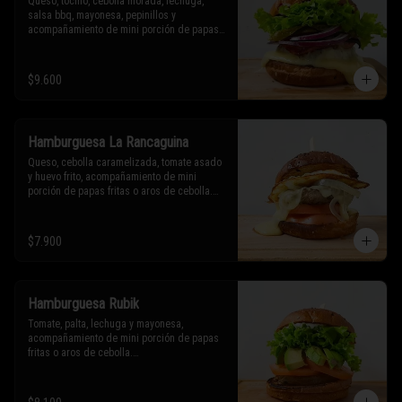
Queso, tocino, cebolla morada, lechuga, 
salsa bbq, mayonesa, pepinillos y 
acompañamiento de mini porción de papas 
fritas o aros de cebolla.

* Los ingredientes no son intercambiables. 
$9.600
Sólo puedes solicitar eliminar un 
ingrediente.
Hamburguesa La Rancaguina
Queso, cebolla caramelizada, tomate asado 
y huevo frito, acompañamiento de mini 
porción de papas fritas o aros de cebolla.

* Los ingredientes no son intercambiables. 
Sólo puedes solicitar eliminar un 
$7.900
ingrediente.
Hamburguesa Rubik
Tomate, palta, lechuga y mayonesa, 
acompañamiento de mini porción de papas 
fritas o aros de cebolla.

* Los ingredientes no son intercambiables. 