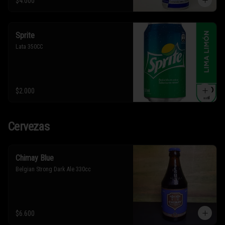
$4.000
Sprite
Lata 350CC
$2.000
Cervezas
Chimay Blue
Belgian Strong Dark Ale 330cc
$6.600