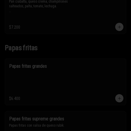
Pan ciabatta, queso crema, champiñones 
salteados, palta, tomate, lechuga.

* Los ingredientes no son intercambiables. 
Sólo puedes solicitar eliminar un 
ingrediente.
$7.200
Papas fritas
Papas fritas grandes
$6.400
Papas fritas supreme grandes
Papas fritas con salsa de queso rubik.