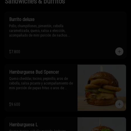
Sándwiches & burritos
Burrito deluxe
Pollo, champiñones, pimentón, cebolla 
caramelizada, queso, salsa a elección, 
acompañado de mini porción de nachos.

* Los ingredientes no son intercambiables. 
$7.800
Sólo puedes solicitar eliminar un 
ingrediente.
Hamburguesa Bud Spencer
Queso cheddar, tocino, pepinillo, aros de 
cebolla, salsa picante y acompañamiento de 
mini porción de papas fritas o aros de 
cebolla.

* Los ingredientes no son intercambiables. 
$9.600
Sólo puedes solicitar eliminar un 
ingrediente.
Hamburguesa L