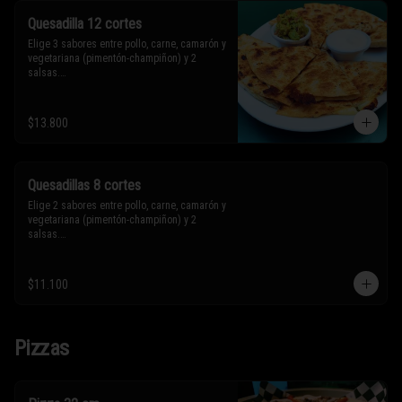
Quesadilla 12 cortes
Elige 3 sabores entre pollo, carne, camarón y 
vegetariana (pimentón-champiñon) y 2 
salsas.

* Los ingredientes no son intercambiables. 
$13.800
Sólo puedes solicitar eliminar un 
ingrediente.
Quesadillas 8 cortes
Elige 2 sabores entre pollo, carne, camarón y 
vegetariana (pimentón-champiñon) y 2 
salsas.

* Los ingredientes no son intercambiables. 
$11.100
Sólo puedes solicitar eliminar un 
ingrediente.
Pizzas