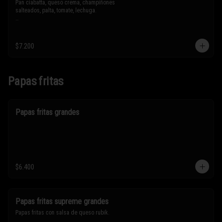
Pan ciabatta, queso crema, champiñones 
salteados, palta, tomate, lechuga.

* Los ingredientes no son intercambiables. 
Sólo puedes solicitar eliminar un 
ingrediente.
$7.200
Papas fritas
Papas fritas grandes
$6.400
Papas fritas supreme grandes
Papas fritas con salsa de queso rubik.