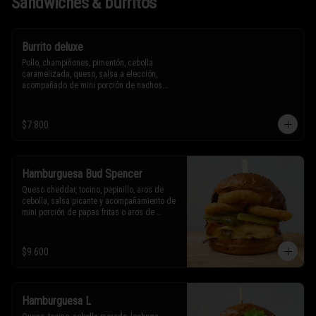
Sándwiches & burritos
Burrito deluxe
Pollo, champiñones, pimentón, cebolla 
caramelizada, queso, salsa a elección, 
acompañado de mini porción de nachos.

* Los ingredientes no son intercambiables. 
$7.800
Sólo puedes solicitar eliminar un 
ingrediente.
Hamburguesa Bud Spencer
Queso cheddar, tocino, pepinillo, aros de 
cebolla, salsa picante y acompañamiento de 
mini porción de papas fritas o aros de 
cebolla.

* Los ingredientes no son intercambiables. 
$9.600
Sólo puedes solicitar eliminar un 
ingrediente.
Hamburguesa L