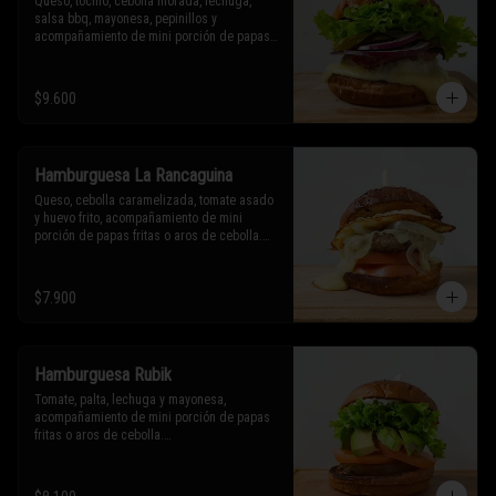
Queso, tocino, cebolla morada, lechuga, 
salsa bbq, mayonesa, pepinillos y 
acompañamiento de mini porción de papas 
fritas o aros de cebolla.

* Los ingredientes no son intercambiables. 
$9.600
Sólo puedes solicitar eliminar un 
ingrediente.
Hamburguesa La Rancaguina
Queso, cebolla caramelizada, tomate asado 
y huevo frito, acompañamiento de mini 
porción de papas fritas o aros de cebolla.

* Los ingredientes no son intercambiables. 
Sólo puedes solicitar eliminar un 
$7.900
ingrediente.
Hamburguesa Rubik
Tomate, palta, lechuga y mayonesa, 
acompañamiento de mini porción de papas 
fritas o aros de cebolla.

* Los ingredientes no son intercambiables. 