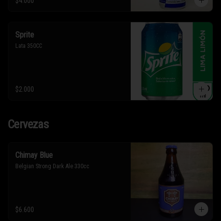
$4.000
Sprite
Lata 350CC
$2.000
Cervezas
Chimay Blue
Belgian Strong Dark Ale 330cc
$6.600