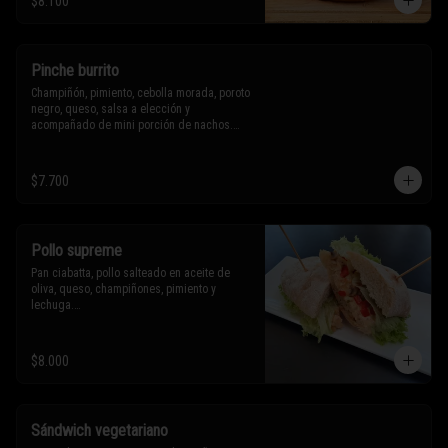
$8.100
Sólo puedes solicitar eliminar un 
ingrediente.
Pinche burrito
Champiñón, pimiento, cebolla morada, poroto 
negro, queso, salsa a elección y 
acompañado de mini porción de nachos.

$7.700
* Los ingredientes no son intercambiables. 
Sólo puedes solicitar eliminar un 
ingrediente.
Pollo supreme
Pan ciabatta, pollo salteado en aceite de 
oliva, queso, champiñones, pimiento y 
lechuga.

* Los ingredientes no son intercambiables. 
$8.000
Sólo puedes solicitar eliminar un 
ingrediente.
Sándwich vegetariano