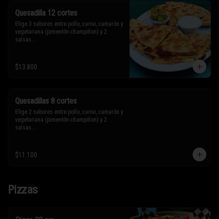
Quesadilla 12 cortes
Elige 3 sabores entre pollo, carne, camarón y 
vegetariana (pimentón-champiñon) y 2 
salsas.

* Los ingredientes no son intercambiables. 
$13.800
Sólo puedes solicitar eliminar un 
ingrediente.
Quesadillas 8 cortes
Elige 2 sabores entre pollo, carne, camarón y 
vegetariana (pimentón-champiñon) y 2 
salsas.

* Los ingredientes no son intercambiables. 
$11.100
Sólo puedes solicitar eliminar un 
ingrediente.
Pizzas