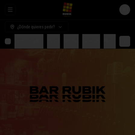
Abrir menu de navegación
Login
¿Dónde quieres pedir?
Comida para compartir
Pizzas
Bebidas
Cervezas
Merch