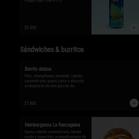
Hoppy Lager Lata 473 cc
$5.000
Sándwiches & burritos
Burrito deluxe
Pollo, champiñones, pimentón, cebolla 
caramelizada, queso, salsa a elección, 
acompañado de mini porción de 
nachos.

$7.800
* Los ingredientes no son 
intercambiables. Sólo puedes solicitar 
eliminar un ingrediente.
Hamburguesa La Rancaguina
Queso, cebolla caramelizada, tomate 
asado y huevo frito, acompañamiento de 