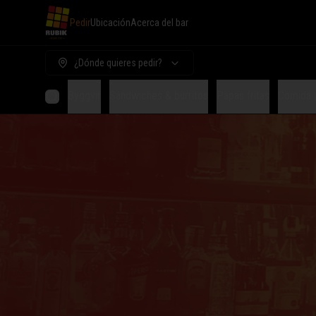
Pedir
Ubicación
Acerca del bar
¿Dónde quieres pedir?
Byggvir
Sándwiches & burritos
Papas fritas
Comida 