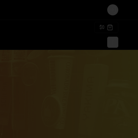
Login
$0