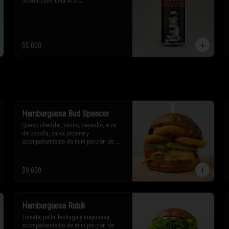
Schwarzbier Lata 473cc
$5.000
Hamburguesa Bud Spencer
Queso cheddar, tocino, pepinillo, aros 
de cebolla, salsa picante y 
acompañamiento de mini porción de 
papas fritas o aros de cebolla.

* Los ingredientes no son 
$9.600
intercambiables. Sólo puedes solicitar 
eliminar un ingrediente.
Hamburguesa Rubik
Tomate, palta, lechuga y mayonesa, 
acompañamiento de mini porción de 