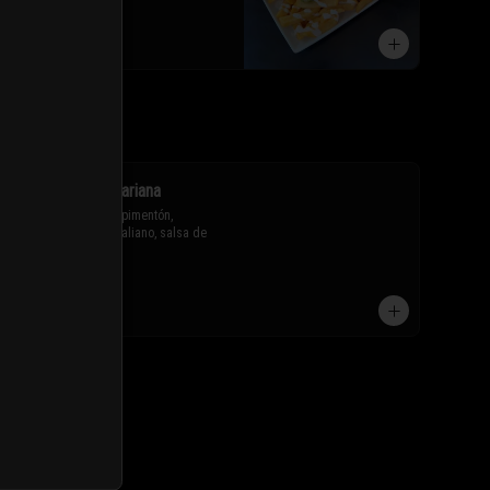
$11.800
Chorrillana vegetariana
Papas fritas, cebolla, pimentón, 
champiñón, zapallo italiano, salsa de 
soya y huevo frito.

* Los ingredientes no son 
$11.100
intercambiables. Sólo puedes solicitar 
eliminar un ingrediente.