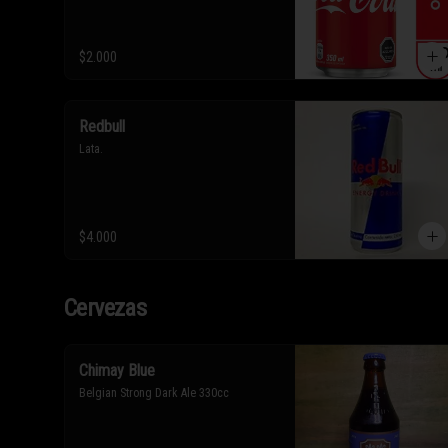
$2.000
Redbull
Lata.
$4.000
Cervezas
Chimay Blue
Belgian Strong Dark Ale 330cc