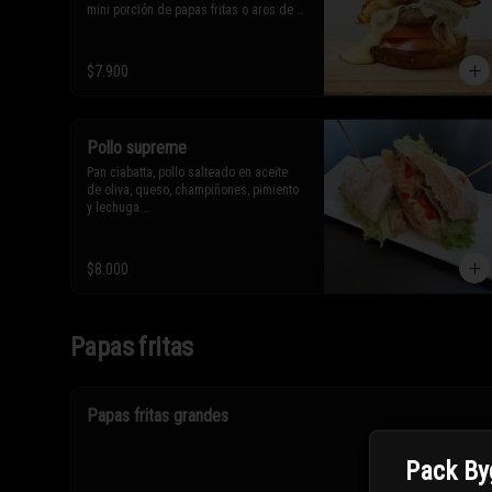
mini porción de papas fritas o aros de 
cebolla.

* Los ingredientes no son 
$7.900
intercambiables. Sólo puedes solicitar 
eliminar un ingrediente.
Pollo supreme
Pan ciabatta, pollo salteado en aceite 
de oliva, queso, champiñones, pimiento 
y lechuga.

* Los ingredientes no son 
$8.000
intercambiables. Sólo puedes solicitar 
eliminar un ingrediente.
Papas fritas
Papas fritas grandes
Pack By