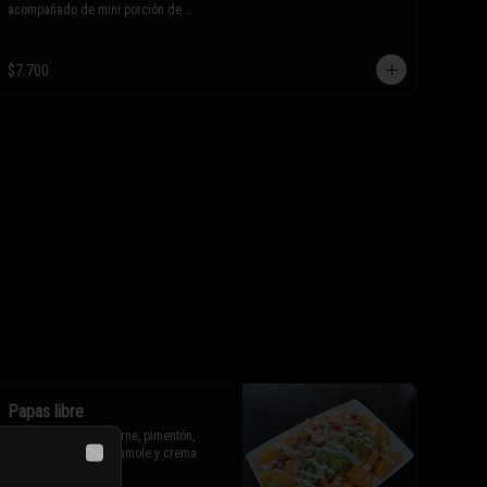
acompañado de mini porción de 
nachos.

$7.700
* Los ingredientes no son 
intercambiables. Sólo puedes solicitar 
eliminar un ingrediente.
Papas libre
Papas fritas, pollo, carne, pimentón, 
queso fundido, guacamole y crema 
Close
ácida.