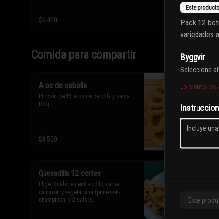
Este producto
$6.400
Pack 12 bot
variedades a
Comida para compartir
Byggvir
Seleccione a
Aros de cebolla
Lo siento, se
Porción de 15 aros de cebolla y salsa 
BBQ.
Instruccio
$8.500
Quesadilla 12 cortes
Elige 3 sabores entre pollo, carne, 
camarón y vegetariana (pimentón-
Este produ
champiñon) y 2 salsas.
