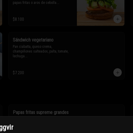
papas fritas o aros de cebolla.

* Los ingredientes no son 
$8.100
intercambiables. Sólo puedes solicitar 
eliminar un ingrediente.
Sándwich vegetariano
Pan ciabatta, queso crema, 
champiñones salteados, palta, tomate, 
lechuga.

* Los ingredientes no son 
intercambiables. Sólo puedes solicitar 
$7.200
eliminar un ingrediente.
Papas fritas supreme grandes
Papas fritas con salsa de queso rubik.
ggvir