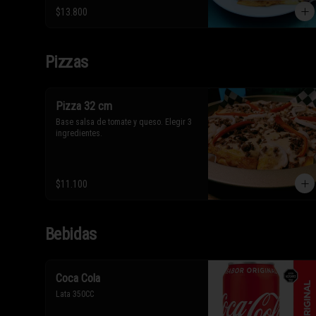
* Los ingredientes no son 
$13.800
intercambiables. Sólo puedes solicitar 
eliminar un ingrediente.
Pizzas
Pizza 32 cm
Base salsa de tomate y queso. Elegir 3 
ingredientes.
$11.100
Bebidas
Coca Cola
Lata 350CC