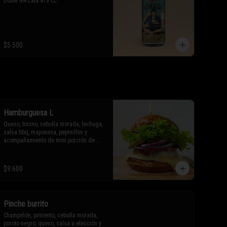
Doble IPA Lata 473 cc
$5.500
Hamburguesa L
Queso, tocino, cebolla morada, lechuga, 
salsa bbq, mayonesa, pepinillos y 
acompañamiento de mini porción de 
papas fritas o aros de cebolla.

* Los ingredientes no son 
$9.600
intercambiables. Sólo puedes solicitar 
eliminar un ingrediente.
Pinche burrito
Champiñón, pimiento, cebolla morada, 
poroto negro, queso, salsa a elección y 