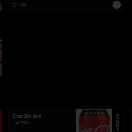
* Los ingredientes no son 
$11.100
intercambiables. Sólo puedes solicitar 
eliminar un ingrediente.
Coca Cola Zero
Lata 350CC