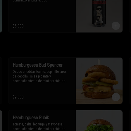
Schwarzbier Lata 473cc
$5.000
Hamburguesa Bud Spencer
Queso cheddar, tocino, pepinillo, aros 
de cebolla, salsa picante y 
acompañamiento de mini porción de 
papas fritas o aros de cebolla.

* Los ingredientes no son 
$9.600
intercambiables. Sólo puedes solicitar 
eliminar un ingrediente.
Hamburguesa Rubik
Tomate, palta, lechuga y mayonesa, 
acompañamiento de mini porción de 