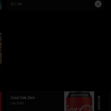
* Los ingredientes no son 
$11.100
intercambiables. Sólo puedes solicitar 
eliminar un ingrediente.
Coca Cola Zero
Lata 350CC