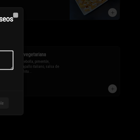
$11.800
eseos
Close
Chorrillana vegetariana
Papas fritas, cebolla, pimentón, 
champiñón, zapallo italiano, salsa de 
soya y huevo frito.

* Los ingredientes no son 
$11.100
intercambiables. Sólo puedes solicitar 
eliminar un ingrediente.
ble