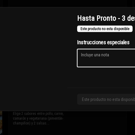
$8.900
Hasta Pronto - 3 d
Este producto no esta disponible
Instrucciones especiales
Chorrillana
Papas fritas, cebolla, carne y 2 huevos 
fritos.

* Los ingredientes no son 
intercambiables. Sólo puedes solicitar 
eliminar un ingrediente.
$13.100
Este producto no esta disponi
Quesadillas 8 cortes
Elige 2 sabores entre pollo, carne, 
camarón y vegetariana (pimentón-
champiñon) y 2 salsas.
