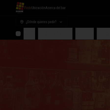
Pedir
Ubicación
Acerca del bar
¿Dónde quieres pedir?
Byggvir
Sándwiches & burritos
Papas fritas
Comida 