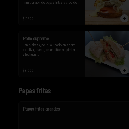
mini porción de papas fritas o aros de 
cebolla.

* Los ingredientes no son 
$7.900
intercambiables. Sólo puedes solicitar 
eliminar un ingrediente.
Pollo supreme
Pan ciabatta, pollo salteado en aceite 
de oliva, queso, champiñones, pimiento 
y lechuga.

* Los ingredientes no son 
$8.000
intercambiables. Sólo puedes solicitar 
eliminar un ingrediente.
Papas fritas
Papas fritas grandes