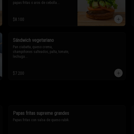
papas fritas o aros de cebolla.

* Los ingredientes no son 
$8.100
intercambiables. Sólo puedes solicitar 
eliminar un ingrediente.
Sándwich vegetariano
Pan ciabatta, queso crema, 
champiñones salteados, palta, tomate, 
lechuga.

* Los ingredientes no son 
intercambiables. Sólo puedes solicitar 
$7.200
eliminar un ingrediente.
Papas fritas supreme grandes
Papas fritas con salsa de queso rubik.