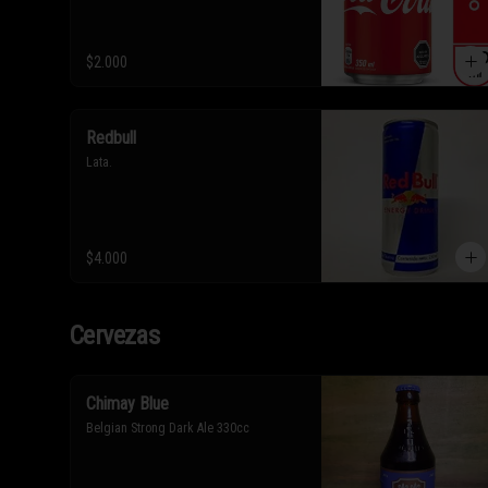
$2.000
Redbull
Lata.
$4.000
Cervezas
Chimay Blue
Belgian Strong Dark Ale 330cc