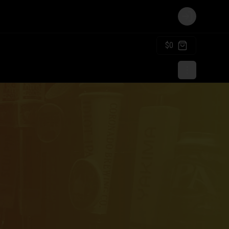
Login
$0