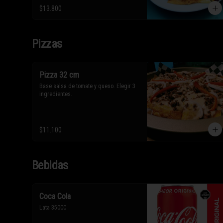
* Los ingredientes no son 
$13.800
intercambiables. Sólo puedes solicitar 
eliminar un ingrediente.
Pizzas
Pizza 32 cm
Base salsa de tomate y queso. Elegir 3 
ingredientes.
$11.100
Bebidas
Coca Cola
Lata 350CC