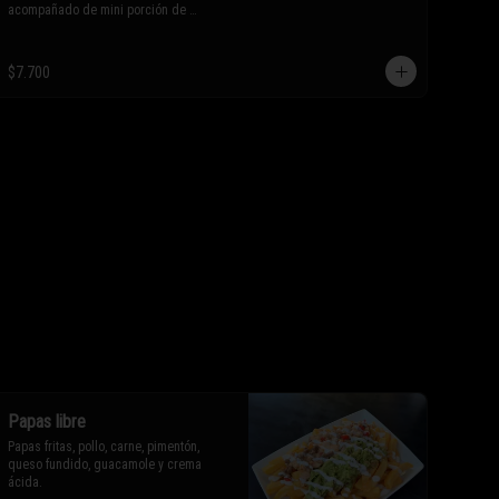
acompañado de mini porción de 
nachos.

$7.700
* Los ingredientes no son 
intercambiables. Sólo puedes solicitar 
eliminar un ingrediente.
Papas libre
Papas fritas, pollo, carne, pimentón, 
queso fundido, guacamole y crema 
ácida.