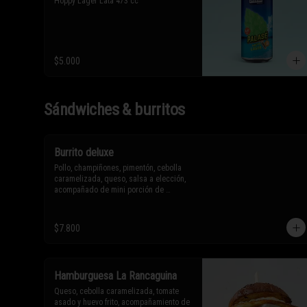
Hoppy Lager Lata 473 cc
$5.000
Sándwiches & burritos
Burrito deluxe
Pollo, champiñones, pimentón, cebolla 
caramelizada, queso, salsa a elección, 
acompañado de mini porción de 
nachos.

$7.800
* Los ingredientes no son 
intercambiables. Sólo puedes solicitar 
eliminar un ingrediente.
Hamburguesa La Rancaguina
Queso, cebolla caramelizada, tomate 
asado y huevo frito, acompañamiento de 