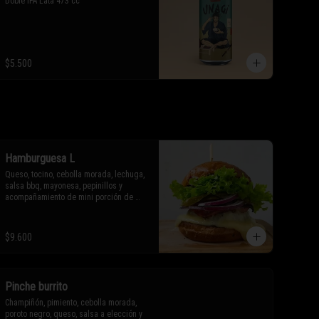
Doble IPA Lata 473 cc
$5.500
Hamburguesa L
Queso, tocino, cebolla morada, lechuga, 
salsa bbq, mayonesa, pepinillos y 
acompañamiento de mini porción de 
papas fritas o aros de cebolla.

* Los ingredientes no son 
$9.600
intercambiables. Sólo puedes solicitar 
eliminar un ingrediente.
Pinche burrito
Champiñón, pimiento, cebolla morada, 
poroto negro, queso, salsa a elección y 