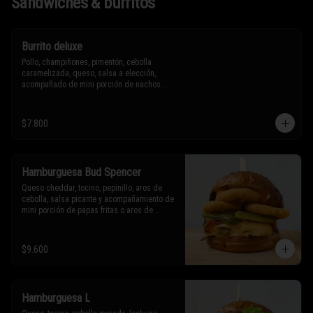
Sándwiches & burritos
Burrito deluxe
Pollo, champiñones, pimentón, cebolla 
caramelizada, queso, salsa a elección, 
acompañado de mini porción de nachos.

* Los ingredientes no son intercambiables. 
$7.800
Sólo puedes solicitar eliminar un 
ingrediente.
Hamburguesa Bud Spencer
Queso cheddar, tocino, pepinillo, aros de 
cebolla, salsa picante y acompañamiento de 
mini porción de papas fritas o aros de 
cebolla.

* Los ingredientes no son intercambiables. 
$9.600
Sólo puedes solicitar eliminar un 
ingrediente.
Hamburguesa L