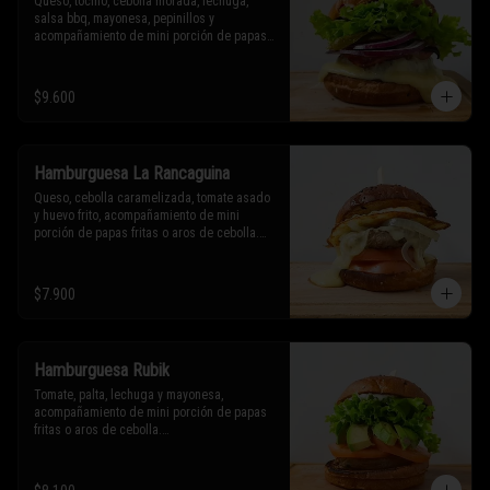
Queso, tocino, cebolla morada, lechuga, 
salsa bbq, mayonesa, pepinillos y 
acompañamiento de mini porción de papas 
fritas o aros de cebolla.

* Los ingredientes no son intercambiables. 
$9.600
Sólo puedes solicitar eliminar un 
ingrediente.
Hamburguesa La Rancaguina
Queso, cebolla caramelizada, tomate asado 
y huevo frito, acompañamiento de mini 
porción de papas fritas o aros de cebolla.

* Los ingredientes no son intercambiables. 
Sólo puedes solicitar eliminar un 
$7.900
ingrediente.
Hamburguesa Rubik
Tomate, palta, lechuga y mayonesa, 
acompañamiento de mini porción de papas 
fritas o aros de cebolla.

* Los ingredientes no son intercambiables. 