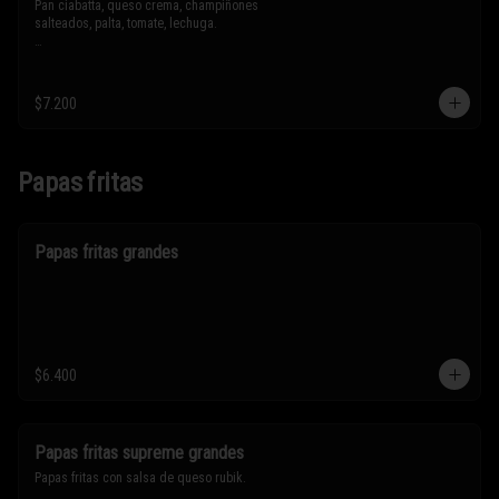
Pan ciabatta, queso crema, champiñones 
salteados, palta, tomate, lechuga.

* Los ingredientes no son intercambiables. 
Sólo puedes solicitar eliminar un 
ingrediente.
$7.200
Papas fritas
Papas fritas grandes
$6.400
Papas fritas supreme grandes
Papas fritas con salsa de queso rubik.