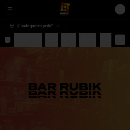
Abrir menu de navegación
Login
¿Dónde quieres pedir?
Comida para compartir
Pizzas
Bebidas
Cervezas
Merch