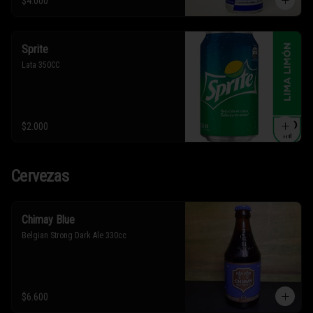
$4.000
Sprite
Lata 350CC
$2.000
Cervezas
Chimay Blue
Belgian Strong Dark Ale 330cc
$6.600