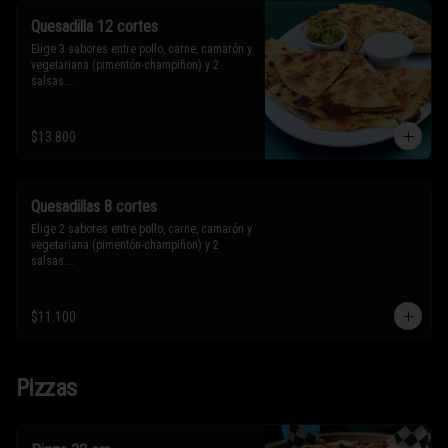
Quesadilla 12 cortes
Elige 3 sabores entre pollo, carne, camarón y 
vegetariana (pimentón-champiñon) y 2 
salsas.

* Los ingredientes no son intercambiables. 
$13.800
Sólo puedes solicitar eliminar un 
ingrediente.
Quesadillas 8 cortes
Elige 2 sabores entre pollo, carne, camarón y 
vegetariana (pimentón-champiñon) y 2 
salsas.

* Los ingredientes no son intercambiables. 
$11.100
Sólo puedes solicitar eliminar un 
ingrediente.
Pizzas