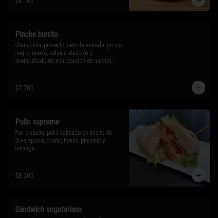
$8.100
Sólo puedes solicitar eliminar un 
ingrediente.
Pinche burrito
Champiñón, pimiento, cebolla morada, poroto 
negro, queso, salsa a elección y 
acompañado de mini porción de nachos.

$7.700
* Los ingredientes no son intercambiables. 
Sólo puedes solicitar eliminar un 
ingrediente.
Pollo supreme
Pan ciabatta, pollo salteado en aceite de 
oliva, queso, champiñones, pimiento y 
lechuga.

* Los ingredientes no son intercambiables. 
$8.000
Sólo puedes solicitar eliminar un 
ingrediente.
Sándwich vegetariano