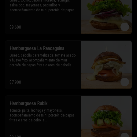
Queso, tocino, cebolla morada, lechuga, 
salsa bbq, mayonesa, pepinillos y 
acompañamiento de mini porción de papas 
fritas o aros de cebolla.

* Los ingredientes no son intercambiables. 
$9.600
Sólo puedes solicitar eliminar un 
ingrediente.
Hamburguesa La Rancaguina
Queso, cebolla caramelizada, tomate asado 
y huevo frito, acompañamiento de mini 
porción de papas fritas o aros de cebolla.

* Los ingredientes no son intercambiables. 
Sólo puedes solicitar eliminar un 
$7.900
ingrediente.
Hamburguesa Rubik
Tomate, palta, lechuga y mayonesa, 
acompañamiento de mini porción de papas 
fritas o aros de cebolla.

* Los ingredientes no son intercambiables. 