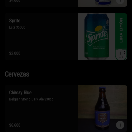
$4.000
Sprite
Lata 350CC
$2.000
Cervezas
Chimay Blue
Belgian Strong Dark Ale 330cc
$6.600