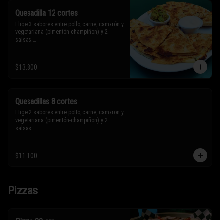
Quesadilla 12 cortes
Elige 3 sabores entre pollo, carne, camarón y 
vegetariana (pimentón-champiñon) y 2 
salsas.

* Los ingredientes no son intercambiables. 
$13.800
Sólo puedes solicitar eliminar un 
ingrediente.
Quesadillas 8 cortes
Elige 2 sabores entre pollo, carne, camarón y 
vegetariana (pimentón-champiñon) y 2 
salsas.

* Los ingredientes no son intercambiables. 
$11.100
Sólo puedes solicitar eliminar un 
ingrediente.
Pizzas