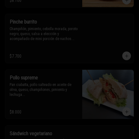
$8.100
Sólo puedes solicitar eliminar un 
ingrediente.
Pinche burrito
Champiñón, pimiento, cebolla morada, poroto 
negro, queso, salsa a elección y 
acompañado de mini porción de nachos.

$7.700
* Los ingredientes no son intercambiables. 
Sólo puedes solicitar eliminar un 
ingrediente.
Pollo supreme
Pan ciabatta, pollo salteado en aceite de 
oliva, queso, champiñones, pimiento y 
lechuga.

* Los ingredientes no son intercambiables. 
$8.000
Sólo puedes solicitar eliminar un 
ingrediente.
Sándwich vegetariano