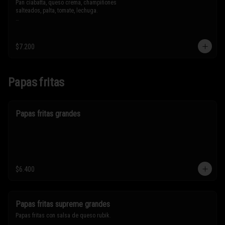
Pan ciabatta, queso crema, champiñones 
salteados, palta, tomate, lechuga.

* Los ingredientes no son intercambiables. 
Sólo puedes solicitar eliminar un 
ingrediente.
$7.200
Papas fritas
Papas fritas grandes
$6.400
Papas fritas supreme grandes
Papas fritas con salsa de queso rubik.