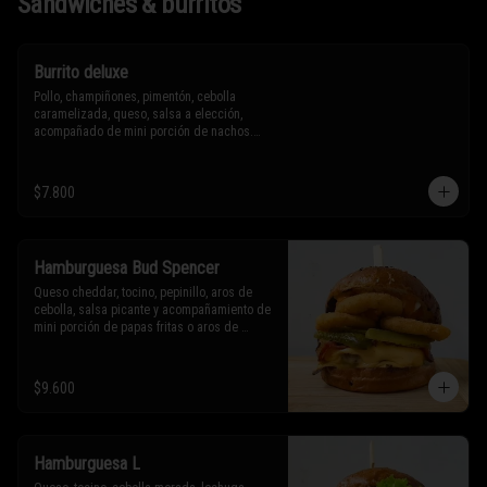
Sándwiches & burritos
Burrito deluxe
Pollo, champiñones, pimentón, cebolla 
caramelizada, queso, salsa a elección, 
acompañado de mini porción de nachos.

* Los ingredientes no son intercambiables. 
$7.800
Sólo puedes solicitar eliminar un 
ingrediente.
Hamburguesa Bud Spencer
Queso cheddar, tocino, pepinillo, aros de 
cebolla, salsa picante y acompañamiento de 
mini porción de papas fritas o aros de 
cebolla.

* Los ingredientes no son intercambiables. 
$9.600
Sólo puedes solicitar eliminar un 
ingrediente.
Hamburguesa L