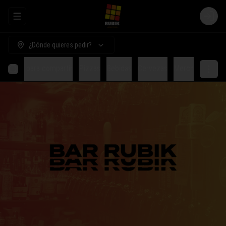
Abrir menu de navegación
Login
¿Dónde quieres pedir?
Comida para compartir
Pizzas
Bebidas
Cervezas
Merch