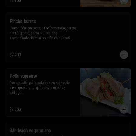
$8.100
Sólo puedes solicitar eliminar un 
ingrediente.
Pinche burrito
Champiñón, pimiento, cebolla morada, poroto 
negro, queso, salsa a elección y 
acompañado de mini porción de nachos.

$7.700
* Los ingredientes no son intercambiables. 
Sólo puedes solicitar eliminar un 
ingrediente.
Pollo supreme
Pan ciabatta, pollo salteado en aceite de 
oliva, queso, champiñones, pimiento y 
lechuga.

* Los ingredientes no son intercambiables. 
$8.000
Sólo puedes solicitar eliminar un 
ingrediente.
Sándwich vegetariano