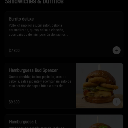
Sándwiches & burritos
Burrito deluxe
Pollo, champiñones, pimentón, cebolla 
caramelizada, queso, salsa a elección, 
acompañado de mini porción de nachos.

* Los ingredientes no son intercambiables. 
$7.800
Sólo puedes solicitar eliminar un 
ingrediente.
Hamburguesa Bud Spencer
Queso cheddar, tocino, pepinillo, aros de 
cebolla, salsa picante y acompañamiento de 
mini porción de papas fritas o aros de 
cebolla.

* Los ingredientes no son intercambiables. 
$9.600
Sólo puedes solicitar eliminar un 
ingrediente.
Hamburguesa L