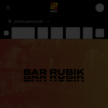
Abrir menu de navegación
Login
¿Dónde quieres pedir?
Comida para compartir
Pizzas
Bebidas
Cervezas
Merch