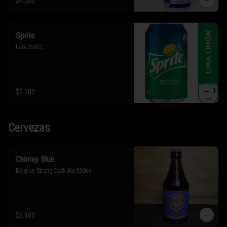
$4.000
Sprite
Lata 350CC
$2.000
Cervezas
Chimay Blue
Belgian Strong Dark Ale 330cc
$6.600