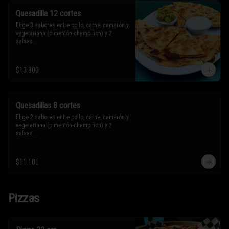
Quesadilla 12 cortes
Elige 3 sabores entre pollo, carne, camarón y 
vegetariana (pimentón-champiñon) y 2 
salsas.

* Los ingredientes no son intercambiables. 
$13.800
Sólo puedes solicitar eliminar un 
ingrediente.
Quesadillas 8 cortes
Elige 2 sabores entre pollo, carne, camarón y 
vegetariana (pimentón-champiñon) y 2 
salsas.

* Los ingredientes no son intercambiables. 
$11.100
Sólo puedes solicitar eliminar un 
ingrediente.
Pizzas