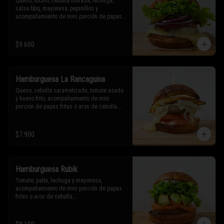
Queso, tocino, cebolla morada, lechuga, 
salsa bbq, mayonesa, pepinillos y 
acompañamiento de mini porción de papas 
fritas o aros de cebolla.

* Los ingredientes no son intercambiables. 
$9.600
Sólo puedes solicitar eliminar un 
ingrediente.
Hamburguesa La Rancaguina
Queso, cebolla caramelizada, tomate asado 
y huevo frito, acompañamiento de mini 
porción de papas fritas o aros de cebolla.

* Los ingredientes no son intercambiables. 
Sólo puedes solicitar eliminar un 
$7.900
ingrediente.
Hamburguesa Rubik
Tomate, palta, lechuga y mayonesa, 
acompañamiento de mini porción de papas 
fritas o aros de cebolla.

* Los ingredientes no son intercambiables. 