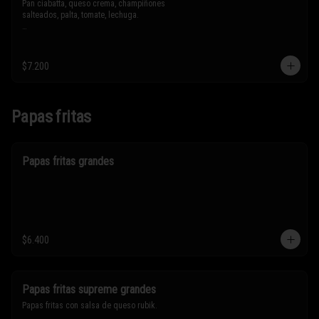
Pan ciabatta, queso crema, champiñones 
salteados, palta, tomate, lechuga.

* Los ingredientes no son intercambiables. 
Sólo puedes solicitar eliminar un 
ingrediente.
$7.200
Papas fritas
Papas fritas grandes
$6.400
Papas fritas supreme grandes
Papas fritas con salsa de queso rubik.