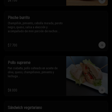
$8.100
Sólo puedes solicitar eliminar un 
ingrediente.
Pinche burrito
Champiñón, pimiento, cebolla morada, poroto 
negro, queso, salsa a elección y 
acompañado de mini porción de nachos.

$7.700
* Los ingredientes no son intercambiables. 
Sólo puedes solicitar eliminar un 
ingrediente.
Pollo supreme
Pan ciabatta, pollo salteado en aceite de 
oliva, queso, champiñones, pimiento y 
lechuga.

* Los ingredientes no son intercambiables. 
$8.000
Sólo puedes solicitar eliminar un 
ingrediente.
Sándwich vegetariano