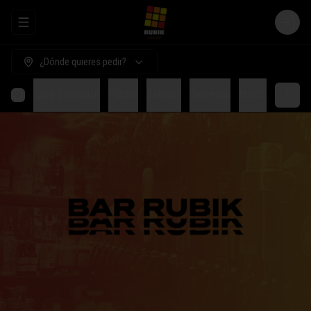
Abrir menu de navegación
Login
¿Dónde quieres pedir?
Comida para compartir
Pizzas
Bebidas
Cervezas
Merch