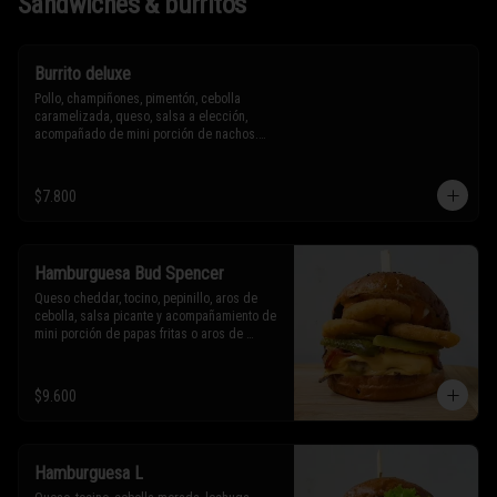
Sándwiches & burritos
Burrito deluxe
Pollo, champiñones, pimentón, cebolla 
caramelizada, queso, salsa a elección, 
acompañado de mini porción de nachos.

* Los ingredientes no son intercambiables. 
$7.800
Sólo puedes solicitar eliminar un 
ingrediente.
Hamburguesa Bud Spencer
Queso cheddar, tocino, pepinillo, aros de 
cebolla, salsa picante y acompañamiento de 
mini porción de papas fritas o aros de 
cebolla.

* Los ingredientes no son intercambiables. 
$9.600
Sólo puedes solicitar eliminar un 
ingrediente.
Hamburguesa L