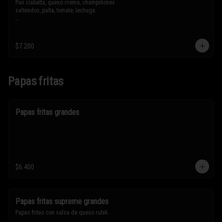
Pan ciabatta, queso crema, champiñones 
salteados, palta, tomate, lechuga.

* Los ingredientes no son intercambiables. 
Sólo puedes solicitar eliminar un 
ingrediente.
$7.200
Papas fritas
Papas fritas grandes
$6.400
Papas fritas supreme grandes
Papas fritas con salsa de queso rubik.