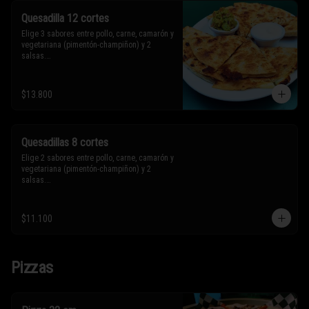
Quesadilla 12 cortes
Elige 3 sabores entre pollo, carne, camarón y 
vegetariana (pimentón-champiñon) y 2 
salsas.

* Los ingredientes no son intercambiables. 
$13.800
Sólo puedes solicitar eliminar un 
ingrediente.
Quesadillas 8 cortes
Elige 2 sabores entre pollo, carne, camarón y 
vegetariana (pimentón-champiñon) y 2 
salsas.

* Los ingredientes no son intercambiables. 
$11.100
Sólo puedes solicitar eliminar un 
ingrediente.
Pizzas