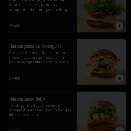
Queso, tocino, cebolla morada, lechuga, 
salsa bbq, mayonesa, pepinillos y 
acompañamiento de mini porción de papas 
fritas o aros de cebolla.

* Los ingredientes no son intercambiables. 
$9.600
Sólo puedes solicitar eliminar un 
ingrediente.
Hamburguesa La Rancaguina
Queso, cebolla caramelizada, tomate asado 
y huevo frito, acompañamiento de mini 
porción de papas fritas o aros de cebolla.

* Los ingredientes no son intercambiables. 
Sólo puedes solicitar eliminar un 
$7.900
ingrediente.
Hamburguesa Rubik
Tomate, palta, lechuga y mayonesa, 
acompañamiento de mini porción de papas 
fritas o aros de cebolla.

* Los ingredientes no son intercambiables. 