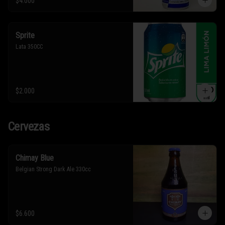
$4.000
Sprite
Lata 350CC
$2.000
Cervezas
Chimay Blue
Belgian Strong Dark Ale 330cc
$6.600